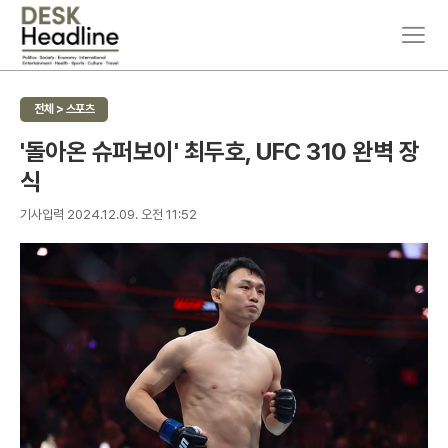
주
뉴
요
스
서
검
비
색
전체 > 스포츠
스
메
'돌아온 슈퍼보이' 최두호, UFC 310 완벽 장
뉴
식
펼
치
기
기사입력 2024.12.09. 오전 11:52