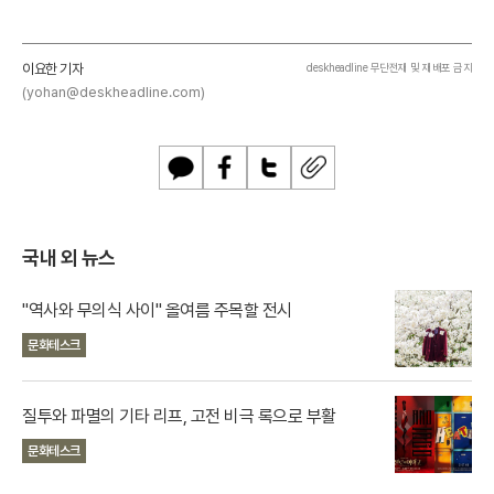
이요한 기자
deskheadline 무단전재 및 재배포 금지
(yohan@deskheadline.com)
카
페
트
U
카
이
위
R
오
스
터
L
톡
북
복
국내 외 뉴스
사
"역사와 무의식 사이" 올여름 주목할 전시
문화테스크
질투와 파멸의 기타 리프, 고전 비극 록으로 부활
문화테스크