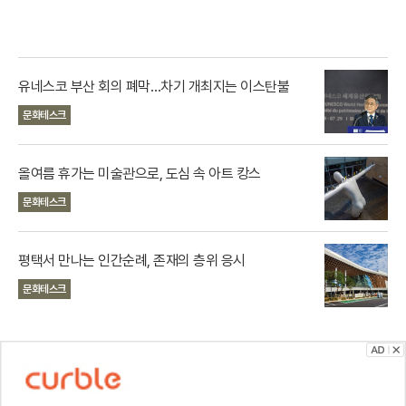
유네스코 부산 회의 폐막…차기 개최지는 이스탄불
문화테스크
올여름 휴가는 미술관으로, 도심 속 아트 캉스
문화테스크
평택서 만나는 인간순례, 존재의 층위 응시
문화테스크