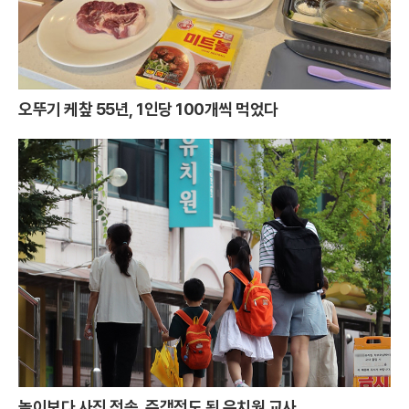
오뚜기 케챂 55년, 1인당 100개씩 먹었다
놀이보다 사진 전송, 주객전도 된 유치원 교사