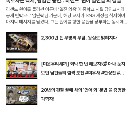
폭로자는 삭제, 담임은 증언…리센느 '원이 일진설'의 결말
리센느 원이를 둘러싼 이른바 ‘일진 의혹’이 중학교 시절 담임교사의
공개 반박으로 일단락된 가운데, 해당 교사가 SNS 계정을 삭제하며
마지막 메시지를 남겼다. 그는 원이를 향한 응원을 당부하는 동시에,
무분별한 폭로와 악성 댓글이 반복되는 온라인 문화를 에둘러 비판했
다.원이의 중학교 담임교사라고 밝힌 A씨는 지난 2일
2,300년 된 무명의 무덤, 왕실로 밝혀지다
[미운우리새끼] 외박 한 번 해보자!🤣 아내 눈치
보던 남편들의 깜짝 도전 #미우새 #한상진 #김
종민
20년의 관찰 끝에 새의 '언어'와 '문법'을 증명한
과학자!