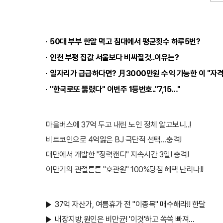
카
카
오
톡
50대 부부 한알 먹고 침대에서 평균횟수 하루5번?
인천 부평 집값 서울보다 비싸질것..이유는?
일자리가 급급하다면? 月3000만원 수익 가능한 이 "자격증
"한국로또 뚫렸다" 이번주 1등번호.."7,15…"
마을버스에 37억 두고 내린 노인 정체 알고보니..!
비트코인으로 4억잃은 BJ 극단적 선택…충격!
대만에서 개발한 "정력캔디" 지속시간 3일! 충격!
이만기의 관절튼튼 "호관원" 100%당첨 혜택 난리나!!
37억 자산가, 여름휴가 전 "이종목" 매수해라!! 한달
내장지방,원인은 비만균! '이것'하고 쏙쏙 빠져…