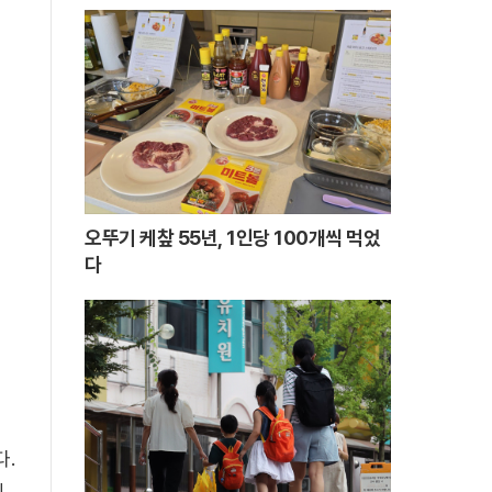
오뚜기 케챂 55년, 1인당 100개씩 먹었
다
.
에