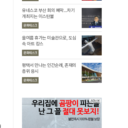
유네스코 부산 회의 폐막…차기
개최지는 이스탄불
문화테스크
올여름 휴가는 미술관으로, 도심
속 아트 캉스
문화테스크
평택서 만나는 인간순례, 존재의
층위 응시
문화테스크
러