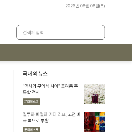
2026년 08월 08일(토)
검
색
국내 외 뉴스
"역사와 무의식 사이" 올여름 주
목할 전시
문화테스크
질투와 파멸의 기타 리프, 고전 비
극 록으로 부활
문화테스크