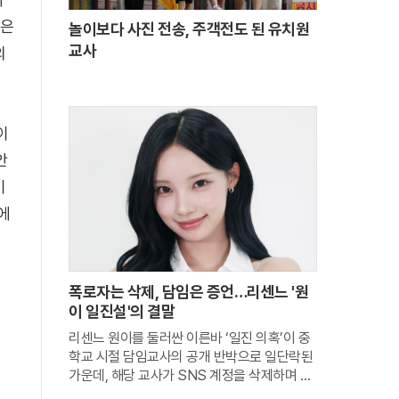
들은
놀이보다 사진 전송, 주객전도 된 유치원
교사
의
이
안
이
에
폭로자는 삭제, 담임은 증언…리센느 '원
이 일진설'의 결말
리센느 원이를 둘러싼 이른바 ‘일진 의혹’이 중
학교 시절 담임교사의 공개 반박으로 일단락된
가운데, 해당 교사가 SNS 계정을 삭제하며 마
지막 메시지를 남겼다. 그는 원이를 향한 응원