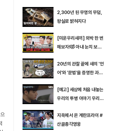
을 당부하는 동시에, 무분별한 폭로와 악성 댓
글이 반복되는 온라인 문화를 에둘러 비판했다.
2,300년 된 무명의 무덤,
원이의 중학교 담임교사라고 밝힌 A씨는 지난
왕실로 밝혀지다
2일
[미운우리새끼] 외박 한 번
해보자!🤣 아내 눈치 보던
남편들의 깜짝 도전 #미우
20년의 관찰 끝에 새의 '언
새 #한상진 #김종민
어'와 '문법'을 증명한 과학
자!
[예고] 세상에 처음 내놓는
우리의 투병 이야기 우리가
평범한 연애를 할 수 있을
망으
지옥에서 온 계란프라이 #
까요?💧 | 내 남은 연애 | S
적
산골총각영웅
BS