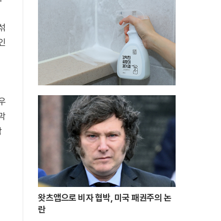
의
섞
인
우
막
작
왓츠앱으로 비자 협박, 미국 패권주의 논
란