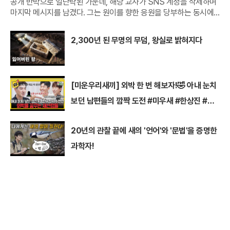
공개 반박으로 일단락된 가운데, 해당 교사가 SNS 계정을 삭제하며
마지막 메시지를 남겼다. 그는 원이를 향한 응원을 당부하는 동시에,
무분별한 폭로와 악성 댓글이 반복되는 온라인 문화를 에둘러 비판했
다.원이의 중학교 담임교사라고 밝힌 A씨는 지난 2일
2,300년 된 무명의 무덤, 왕실로 밝혀지다
[미운우리새끼] 외박 한 번 해보자!🤣 아내 눈치
보던 남편들의 깜짝 도전 #미우새 #한상진 #김
종민
20년의 관찰 끝에 새의 '언어'와 '문법'을 증명한
과학자!