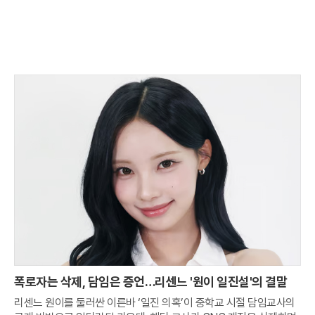
폭로자는 삭제, 담임은 증언…리센느 '원이 일진설'의 결말
리센느 원이를 둘러싼 이른바 ‘일진 의혹’이 중학교 시절 담임교사의