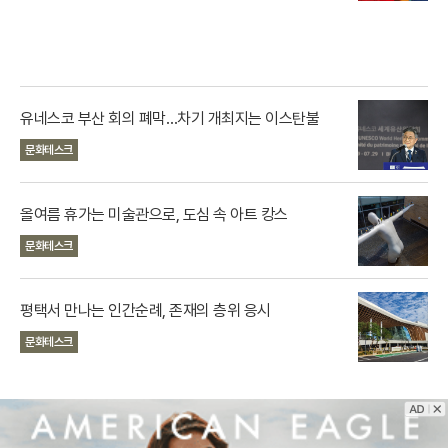
유네스코 부산 회의 폐막…차기 개최지는 이스탄불
문화테스크
올여름 휴가는 미술관으로, 도심 속 아트 캉스
문화테스크
평택서 만나는 인간순례, 존재의 층위 응시
문화테스크