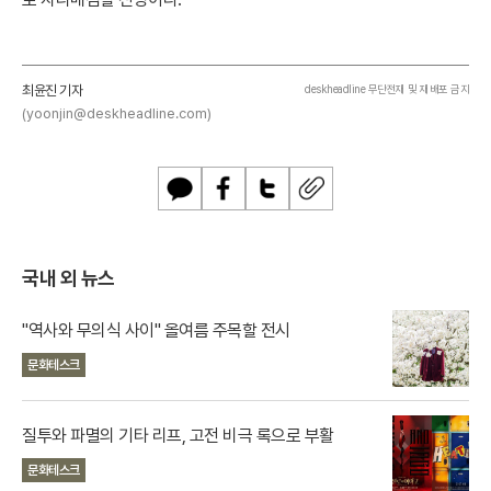
최윤진 기자
deskheadline 무단전재 및 재배포 금지
(yoonjin@deskheadline.com)
카
페
트
U
카
이
위
R
오
스
터
L
톡
북
복
국내 외 뉴스
사
"역사와 무의식 사이" 올여름 주목할 전시
문화테스크
질투와 파멸의 기타 리프, 고전 비극 록으로 부활
문화테스크