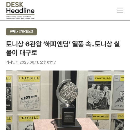
주
뉴
요
스
서
검
비
색
전체 > 문화데스크
스
메
토니상 6관왕 ‘해피엔딩’ 열풍 속..토니상 실
뉴
물이 대구로
펼
치
기
기사입력 2025.06.11. 오후 01:17