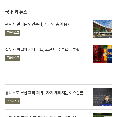
카
이
위
R
오
스
터
L
톡
북
복
국내 외 뉴스
사
평택서 만나는 인간순례, 존재의 층위 응시
문화테스크
질투와 파멸의 기타 리프, 고전 비극 록으로 부활
문화테스크
유네스코 부산 회의 폐막…차기 개최지는 이스탄불
문화테스크