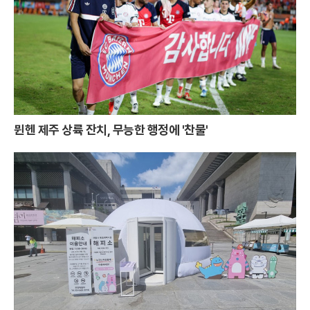
뮌헨 제주 상륙 잔치, 무능한 행정에 '찬물'