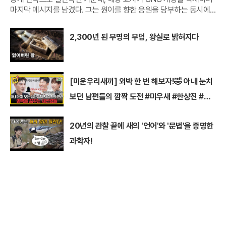
마지막 메시지를 남겼다. 그는 원이를 향한 응원을 당부하는 동시에,
무분별한 폭로와 악성 댓글이 반복되는 온라인 문화를 에둘러 비판했
다.원이의 중학교 담임교사라고 밝힌 A씨는 지난 2일
2,300년 된 무명의 무덤, 왕실로 밝혀지다
[미운우리새끼] 외박 한 번 해보자!🤣 아내 눈치
보던 남편들의 깜짝 도전 #미우새 #한상진 #김
종민
20년의 관찰 끝에 새의 '언어'와 '문법'을 증명한
과학자!