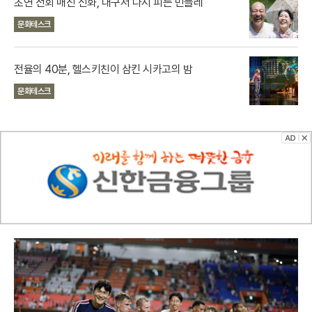
초연 전회 매진 신화, 대구서 다시 피는 민들레
문화테스크
전율의 40분, 헬스키친이 삼킨 시카고의 밤
문화테스크