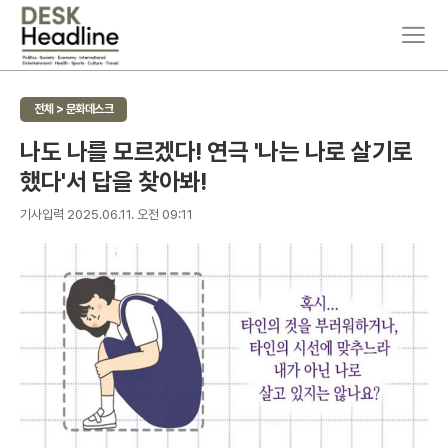
주
뉴
요
스
서
검
비
색
전체 > 문화데스크
스
메
나도 나를 모르겠다! 연극 '나는 나로 살기로
뉴
했다'서 답을 찾아봐!
펼
치
기
기사입력 2025.06.11. 오전 09:11