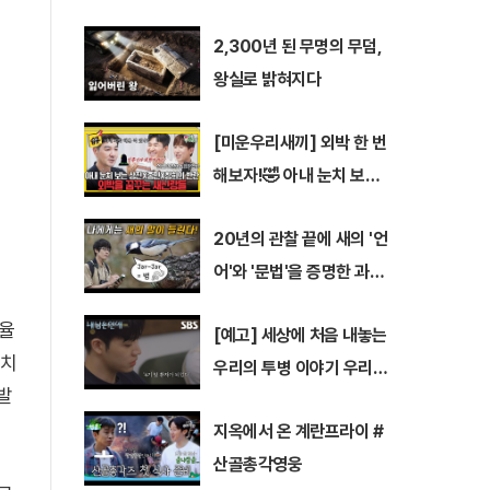
을 당부하는 동시에, 무분별한 폭로와 악성 댓
글이 반복되는 온라인 문화를 에둘러 비판했다.
2,300년 된 무명의 무덤,
원이의 중학교 담임교사라고 밝힌 A씨는 지난
왕실로 밝혀지다
2일
[미운우리새끼] 외박 한 번
해보자!🤣 아내 눈치 보던
남편들의 깜짝 도전 #미우
20년의 관찰 끝에 새의 '언
새 #한상진 #김종민
어'와 '문법'을 증명한 과학
자!
타율
[예고] 세상에 처음 내놓는
벤치
우리의 투병 이야기 우리가
발
평범한 연애를 할 수 있을
지옥에서 온 계란프라이 #
까요?💧 | 내 남은 연애 | S
산골총각영웅
BS