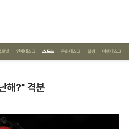
글로벌
연예데스크
스포츠
문화데스크
웰빙
여행데스크
난해?" 격분