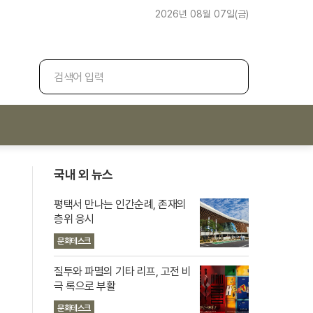
2026년 08월 07일(금)
검
색
국내 외 뉴스
평택서 만나는 인간순례, 존재의
층위 응시
문화테스크
질투와 파멸의 기타 리프, 고전 비
극 록으로 부활
문화테스크