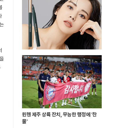
블
타
다는
서
점을
부
뮌헨 제주 상륙 잔치, 무능한 행정에 '찬
물'