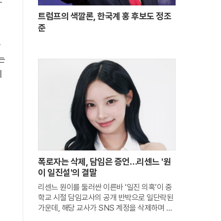
트럼프의 색깔론, 한국계 홍 후보도 정조
준
은
는
지
폭로자는 삭제, 담임은 증언…리센느 '원
이 일진설'의 결말
리센느 원이를 둘러싼 이른바 ‘일진 의혹’이 중
학교 시절 담임교사의 공개 반박으로 일단락된
가운데, 해당 교사가 SNS 계정을 삭제하며 마
지막 메시지를 남겼다. 그는 원이를 향한 응원