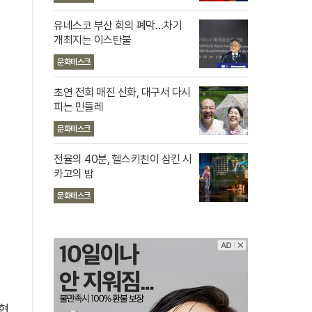
유네스코 부산 회의 폐막…차기
개최지는 이스탄불
문화테스크
초연 전회 매진 신화, 대구서 다시
피는 민들레
문화테스크
전율의 40분, 헬스키친이 삼킨 시
카고의 밤
문화테스크
현