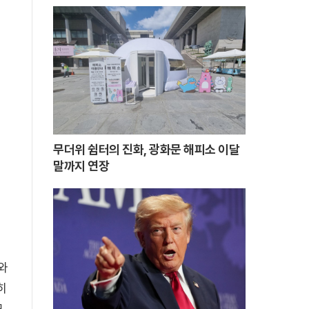
무더위 쉼터의 진화, 광화문 해피소 이달
말까지 연장
와
히
모