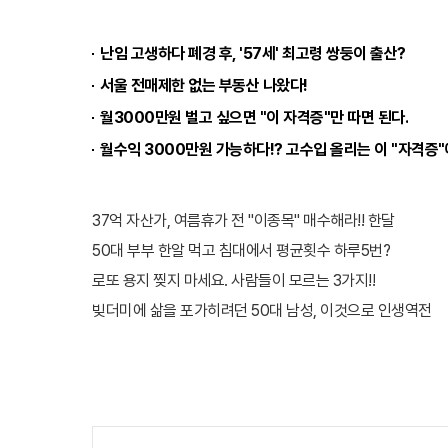
오
톡
난임 고생하다 폐경 후, '57세' 최고령 쌍둥이 출산?
서울 전매제한 없는 부동산 나왔다!
월3000만원 벌고 싶으면 "이 자격증"만 따면 된다.
월수익 3000만원 가능하다!? 고수입 올리는 이 "자격증
37억 자산가, 여름휴가 전 "이종목" 매수해라!! 한달
50대 부부 한알 먹고 침대에서 평균횟수 하루5번?
로또 용지 찢지 마세요. 사람들이 모르는 3가지!!
빚더미에 삶을 포가히려던 50대 남성, 이것으로 인생역전