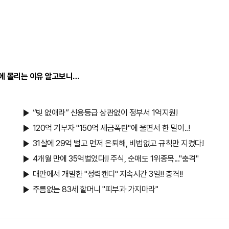
스
터
L
북
복
사
"에 몰리는 이유 알고보니…
“빚 없애라” 신용등급 상관없이 정부서 1억지원!
120억 기부자 "150억 세금폭탄"에 울면서 한 말이..!
31살에 29억 벌고 먼저 은퇴해, 비법없고 규칙만 지켰다!
4개월 만에 35억벌었다!! 주식, 순매도 1위종목..."충격"
대만에서 개발한 "정력캔디" 지속시간 3일!! 충격!!
주름없는 83세 할머니 "피부과 가지마라"