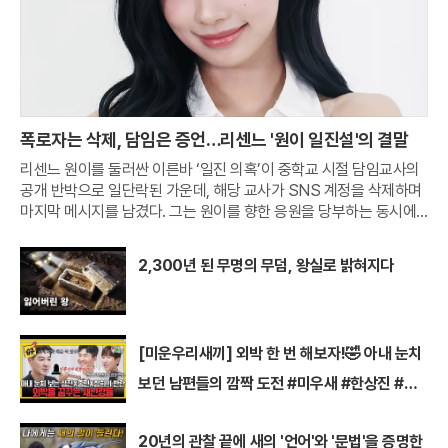
폭로자는 삭제, 담임은 증언…리센느 '원이 일진설'의 결말
리센느 원이를 둘러싼 이른바 ‘일진 의혹’이 중학교 시절 담임교사의
공개 반박으로 일단락된 가운데, 해당 교사가 SNS 계정을 삭제하며
마지막 메시지를 남겼다. 그는 원이를 향한 응원을 당부하는 동시에,
무분별한 폭로와 악성 댓글이 반복되는 온라인 문화를 에둘러 비판했
다.원이의 중학교 담임교사라고 밝힌 A씨는 지난 2일
2,300년 된 무명의 무덤, 왕실로 밝혀지다
[미운우리새끼] 외박 한 번 해보자!🤣 아내 눈치
보던 남편들의 깜짝 도전 #미우새 #한상진 #김
종민
20년의 관찰 끝에 새의 '언어'와 '문법'을 증명한