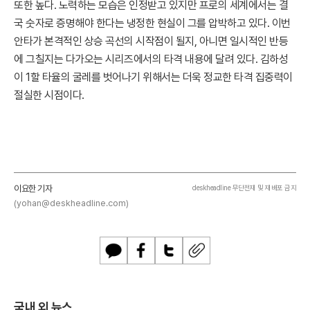
또한 높다. 노력하는 모습은 인정받고 있지만 프로의 세계에서는 결
국 숫자로 증명해야 한다는 냉정한 현실이 그를 압박하고 있다. 이번
안타가 본격적인 상승 곡선의 시작점이 될지, 아니면 일시적인 반등
에 그칠지는 다가오는 시리즈에서의 타격 내용에 달려 있다. 김하성
이 1할 타율의 굴레를 벗어나기 위해서는 더욱 정교한 타격 집중력이
절실한 시점이다.
이요한 기자
deskheadline 무단전재 및 재배포 금지
(yohan@deskheadline.com)
카
페
트
U
카
이
위
R
오
스
터
L
톡
북
복
국내 외 뉴스