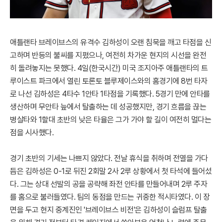
애틀랜타 브레이브스의 유격수 김하성이 오랜 침묵을 깨고 타점을 신
고하며 반등의 불씨를 지폈으나, 여전히 차가운 현지의 시선을 완전
히 돌려놓지는 못했다. 4일(한국시간) 미국 조지아주 애틀랜타의 트
루이스트 파크에서 열린 토론토 블루제이스와의 홈경기에 8번 타자
로 나선 김하성은 4타수 1안타 1타점을 기록했다. 5경기 만에 안타를
생산하며 무안타 늪에서 탈출하는 데 성공했지만, 경기 흐름을 끊는
병살타와 1할대 초반의 낮은 타율은 그가 가야 할 길이 여전히 멀다는
점을 시사했다.
경기 초반의 기세는 나쁘지 않았다. 전날 휴식을 취하며 전열을 가다
듬은 김하성은 0-1로 뒤진 2회말 2사 2루 상황에서 첫 타석에 들어섰
다. 그는 상대 선발의 공을 공략해 좌전 안타를 만들어내며 2루 주자
를 홈으로 불러들였다. 팀의 동점을 만드는 귀중한 적시타였다. 이 장
면을 두고 현지 중계진인 '브레이브스 비전'은 김하성이 슬럼프 탈출