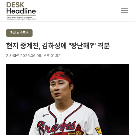
주
뉴
요
스
서
검
비
색
전체 > 스포츠
스
메
현지 중계진, 김하성에 "장난해?" 격분
뉴
펼
기사입력 2026.06.05. 오후 01:52
치
기