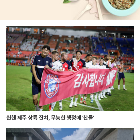
뮌헨 제주 상륙 잔치, 무능한 행정에 '찬물'