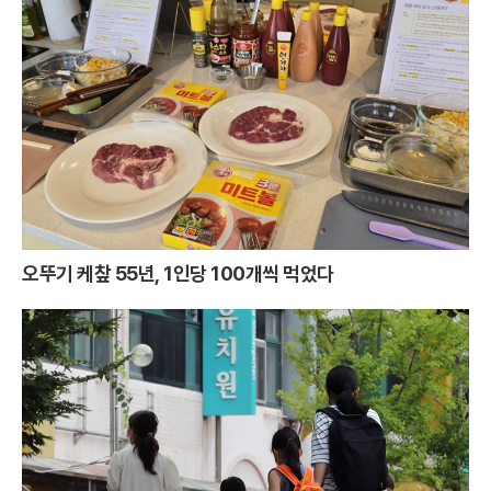
오뚜기 케챂 55년, 1인당 100개씩 먹었다