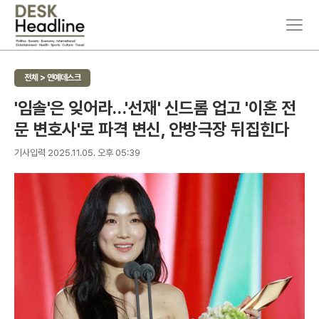
주
뉴
요
스
서
검
비
색
전체 > 연예데스크
스
메
'임솔'은 잊어라…'선재' 신드롬 업고 '이혼 전
뉴
문 변호사'로 파격 변신, 안방극장 뒤집힌다
펼
치
기
기사입력 2025.11.05. 오후 05:39