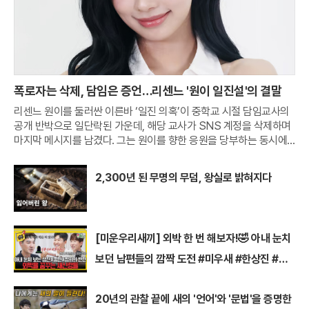
폭로자는 삭제, 담임은 증언…리센느 '원이 일진설'의 결말
리센느 원이를 둘러싼 이른바 ‘일진 의혹’이 중학교 시절 담임교사의
공개 반박으로 일단락된 가운데, 해당 교사가 SNS 계정을 삭제하며
마지막 메시지를 남겼다. 그는 원이를 향한 응원을 당부하는 동시에,
무분별한 폭로와 악성 댓글이 반복되는 온라인 문화를 에둘러 비판했
다.원이의 중학교 담임교사라고 밝힌 A씨는 지난 2일
2,300년 된 무명의 무덤, 왕실로 밝혀지다
[미운우리새끼] 외박 한 번 해보자!🤣 아내 눈치
보던 남편들의 깜짝 도전 #미우새 #한상진 #김
종민
20년의 관찰 끝에 새의 '언어'와 '문법'을 증명한