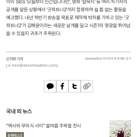
이미 SBS '오늘부터 인간입니다만', 영화 '살목지' 등 여러 차기작의
공개를 앞둔 상황에서 '굿파트너2'까지 합류하며 쉴 틈 없는 활동을
예고했다. 내년 하반기 방송을 목표로 제작에 박차를 가하고 있는 '굿
파트너2'가 김혜윤이라는 새로운 날개를 달고 시즌1의 영광을 뛰어넘
을 수 있을지 귀추가 주목된다.
신지희 기자
deskheadline 무단전재 및 재배포 금지
(Ji-hee@deskheadline.com)
카
페
트
U
카
이
위
R
오
스
터
L
톡
북
복
국내 외 뉴스
사
"역사와 무의식 사이" 올여름 주목할 전시
문화테스크